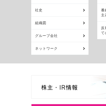
社史
番
主
組織図
反
て
グループ会社
ネットワーク