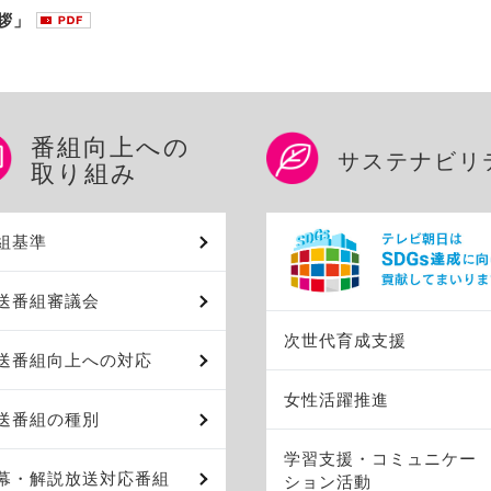
拶」
番組向上への
サステナビリ
取り組み
組基準
送番組審議会
次世代育成支援
送番組向上への対応
女性活躍推進
送番組の種別
学習支援・コミュニケー
幕・解説放送対応番組
ション活動