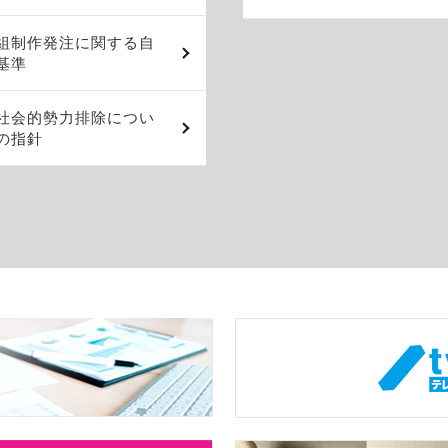
組制作発注に関する自
基準
社会的勢力排除につい
の指針