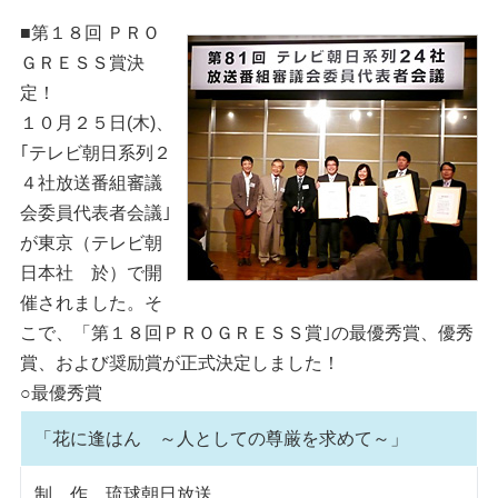
■第１８回 ＰＲＯ
ＧＲＥＳＳ賞決
定！
１０月２５日(木)、
｢テレビ朝日系列２
４社放送番組審議
会委員代表者会議｣
が東京（テレビ朝
日本社 於）で開
催されました。そ
こで、「第１８回ＰＲＯＧＲＥＳＳ賞｣の最優秀賞、優秀
賞、および奨励賞が正式決定しました！
○最優秀賞
「花に逢はん ～人としての尊厳を求めて～」
制 作 琉球朝日放送