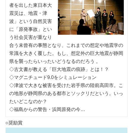
者を出した東日本大
震災は、地震・津
波」という自然災害
に「原発事故」とい
う社会災害が重なり
合う未曾有の事態となり、これまでの想定や地震学の
常識を大きく覆した。もし、想定外の巨大地震が静岡
県を襲ったらいったいどうなるのだろう 。
◇古文書が教える「巨大地震の痕跡」とは！？
◇マグニチュード9.0をシミュレーション
◇津波で大きな被害を受けた岩手県の陸前高田市。こ
の地形が静岡県のある都市とソックリだという。いっ
たいどこなのか？
◇福島からの警告・浜岡原発の今…
○奨励賞