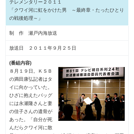
テレメンタリー２０１１
「クワイ河に虹をかけた男 ～最終章・たったひとり
の戦後処理～」
制 作 瀬戸内海放送
放送日 ２０１１年９月２５日
(番組内容)
８月１９日。ＫＳＢ
の満田康弘記者はタ
イに向かっていた。
ひざに抱えたバッグ
には永瀬隆さんと妻
の佳子さんの遺骨が
あった。「自分が死
んだらクワイ河に散