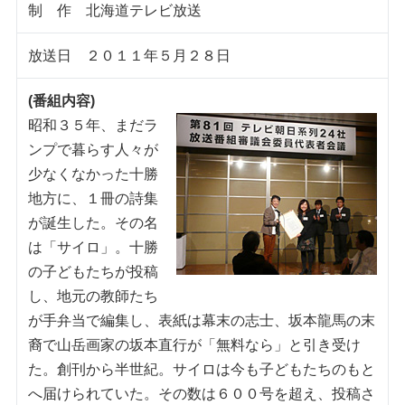
制 作 北海道テレビ放送
放送日 ２０１１年５月２８日
(番組内容)
昭和３５年、まだラ
ンプで暮らす人々が
少なくなかった十勝
地方に、１冊の詩集
が誕生した。その名
は「サイロ」。十勝
の子どもたちが投稿
し、地元の教師たち
が手弁当で編集し、表紙は幕末の志士、坂本龍馬の末
裔で山岳画家の坂本直行が「無料なら」と引き受け
た。創刊から半世紀。サイロは今も子どもたちのもと
へ届けられていた。その数は６００号を超え、投稿さ