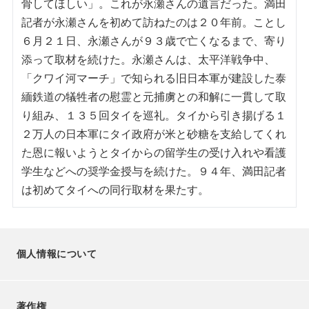
骨してほしい」。これが永瀬さんの遺言だった。満田
記者が永瀬さんを初めて訪ねたのは２０年前。ことし
６月２１日、永瀬さんが９３歳で亡くなるまで、寄り
添って取材を続けた。永瀬さんは、太平洋戦争中、
「クワイ河マーチ」で知られる旧日本軍が建設した泰
緬鉄道の犠牲者の慰霊と元捕虜との和解に一貫して取
り組み、１３５回タイを巡礼。タイから引き揚げる１
２万人の日本軍にタイ政府が米と砂糖を支給してくれ
た恩に報いようとタイからの留学生の受け入れや看護
学生などへの奨学金授与を続けた。９４年、満田記者
は初めてタイへの同行取材を果たす。
個人情報について
著作権