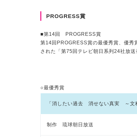
PROGRESS賞
■第14回 PROGRESS賞
第14回PROGRESS賞の最優秀賞、優
された「第75回テレビ朝日系列24社放
○最優秀賞
「消したい過去 消せない真実 ～文
制作 琉球朝日放送