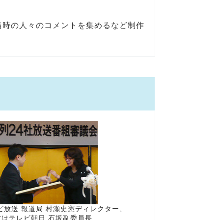
当時の人々のコメントを集めるなど制作
ビ放送 報道局 村瀬史憲ディレクター、
右はテレビ朝日 石坂副委員長