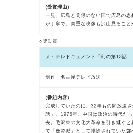
(受賞理由)
一見、広島と関係のない国で広島の思
が丁寧で、貴重な映像も沢山見ること
○奨励賞
メ～テレドキュメント「幻の第13話 
制作 名古屋テレビ放送
(番組内容)
完成していたのに、32年もの間放送さ
話」。1976年、中国は政治の時代だ
去。毛沢東の文化大革命を引き継ぐと
て「走資派」として排除されていた鄧