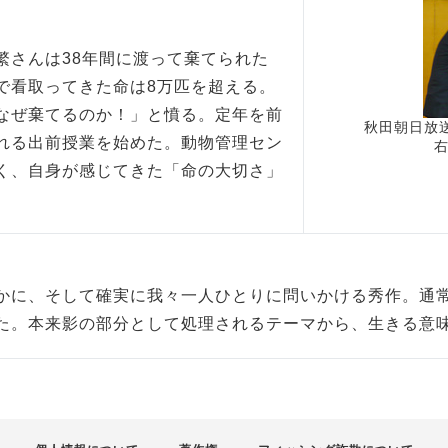
繁さんは38年間に渡って棄てられた
で看取ってきた命は8万匹を超える。
なぜ棄てるのか！」と憤る。定年を前
秋田朝日放
れる出前授業を始めた。動物管理セン
右
く、自身が感じてきた「命の大切さ」
かに、そして確実に我々一人ひとりに問いかける秀作。通
た。本来影の部分として処理されるテーマから、生きる意