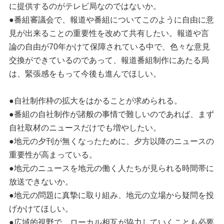
に提供するのがテレビ局なのではないか。
●番組審議会で、報道や番組についてこのように自由に意
見が出来ることの重要性を改めて共有したい。報道や言
論の自由が70年かけて保障されている中で、色々な意見
交換ができているのであって、報道番組制作にあたる局
は、緊張感をもって今後も進んでほしい。
●自社制作枠の拡大をはかることが求められる。
●番組の自社制作が諸般の事情で難しいのであれば、まず
自社取材のニュースだけでも増やしたい。
●地元の夕刊が無くなったために、夕方以降のニュースの
重要性が高まっている。
●地元のニュースを地元の働く人たちが見られる時間帯に
放送できないか。
●地元の問題に真摯に取り組み、地元の立場から疑問を投
げかけてほしい。
●広域的視野で、ローカル相互が協力していくことも必要