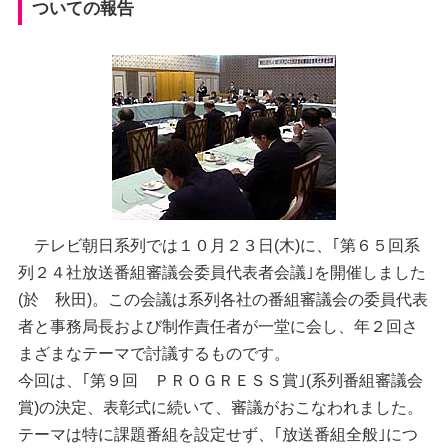
ついての報告
テレビ朝日系列では１０月２３日(木)に、｢第６５回系
列２４社放送番組審議会委員代表者会議｣を開催しました
(於 秋田)。この会議は系列各社の番組審議会の委員代表
者と事務局長および制作責任者が一堂に会し、年２回さ
まざまなテーマで討議するものです。
今回は、｢第９回 ＰＲＯＧＲＥＳＳ賞｣(系列番組審議会
賞)の決定、表彰式に続いて、審議がおこなわれました。
テーマは特に課題番組を設定せず、｢放送番組全般｣につ