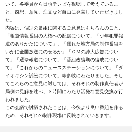
いて、各委員から日頃テレビを視聴して考えているこ
と、感想、意見、注文など自由に発言していただきまし
た。
内容は、個別の番組に関するご意見はもちろんのこと、
「報道情報番組の人権への配慮について」「少年犯罪報
道のありかたについて」、「優れた地方局の制作番組を
いかに全国放送にのせるか」「ＣＭの誇大広告につい
て」「選挙報道について」「番組改編期の編成につい
て」「これからのニュースステーションについて」「ダ
イオキシン訴訟について」等多岐にわたりました。そし
てこれらのご意見に対しては、それぞれの制作責任者が
局側の見解を述べ、３時間にわたり活発な意見交換が行
われました。
この会議で討議されたことは、今後より良い番組を作る
ため、それぞれの制作現場に反映されていきます。